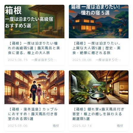
【箱根】一度は泊まりたい憧
【箱根】一度は泊まりたい、
れの高級宿5選｜露天風呂と美
上質な大人宿5選｜歴史・美
食に浸る、極上の大人旅
食・絶景に癒される旅
2025.08.15
一度は泊まりたい
2025.08.08
一度は泊まりたい
宿
宿
【箱根・湯本温泉】カップル
【箱根】隠れ家×露天風呂付き
におすすめ！露天風呂付き客
客室！極上の癒しを味わえる
室のある宿5選
厳選宿5選
2025.03.06
箱根
2025.02.14
箱根