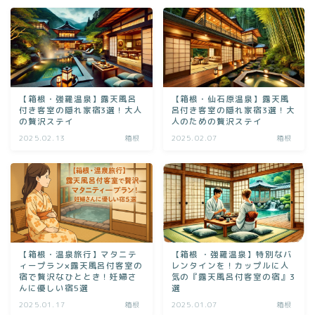
【箱根・強羅温泉】露天風呂
【箱根・仙石原温泉】露天風
付き客室の隠れ家宿3選！大人
呂付き客室の隠れ家宿3選！大
の贅沢ステイ
人のための贅沢ステイ
2025.02.13
箱根
2025.02.07
箱根
【箱根・温泉旅行】マタニテ
【箱根 ・強羅温泉】特別なバ
ィープラン×露天風呂付客室の
レンタインを！カップルに人
宿で贅沢なひととき！妊婦さ
気の『露天風呂付客室の宿』3
んに優しい宿5選
選
2025.01.17
箱根
2025.01.07
箱根