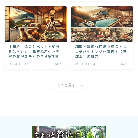
【箱根・温泉】ペットと泊ま
箱根で贅沢な日帰り温泉とラ
るならここ！露天風呂付き客
ンチバイキングを満喫！【天
室で贅沢ステイできる宿3選
成園】の魅力
2024.11.15
箱根
2024.11.14
箱根
もっと見る